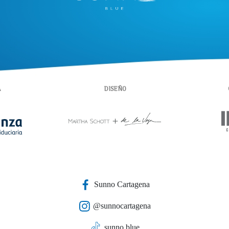
A
DISEÑO
Sunno Cartagena
@sunnocartagena
sunno.blue